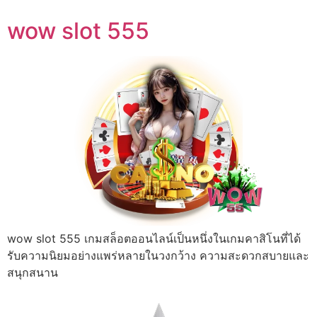
wow slot 555
wow slot 555 เกมสล็อตออนไลน์เป็นหนึ่งในเกมคาสิโนที่ได้
รับความนิยมอย่างแพร่หลายในวงกว้าง ความสะดวกสบายและ
สนุกสนาน